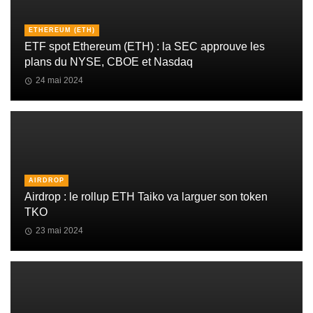
ETHEREUM (ETH)
ETF spot Ethereum (ETH) : la SEC approuve les
plans du NYSE, CBOE et Nasdaq
24 mai 2024
AIRDROP
Airdrop : le rollup ETH Taiko va larguer son token
TKO
23 mai 2024