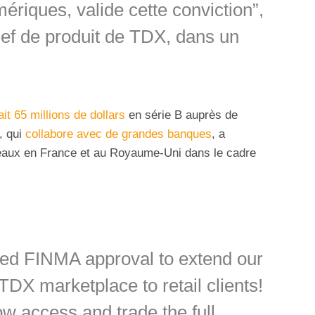
ériques, valide cette conviction”,
hef de produit de TDX, dans un
ait 65 millions de dollars
en série B auprès de
, qui
collabore avec de grandes banques
, a
eaux en France et au Royaume-Uni dans le cadre
ned FINMA approval to extend our
TDX marketplace to retail clients!
ow access and trade the full