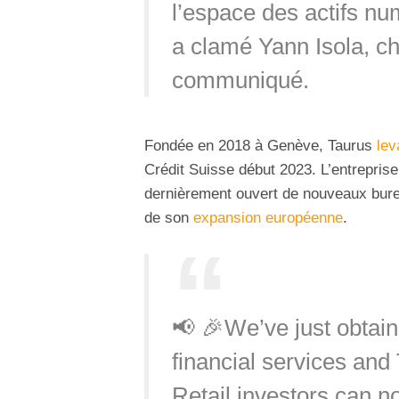
l’espace des actifs num
a clamé Yann Isola, c
communiqué.
Fondée en 2018 à Genève, Taurus
lev
Crédit Suisse début 2023. L’entreprise
dernièrement ouvert de nouveaux bur
de son
expansion européenne
.
📢 🎉We’ve just obtai
financial services and 
Retail investors can n