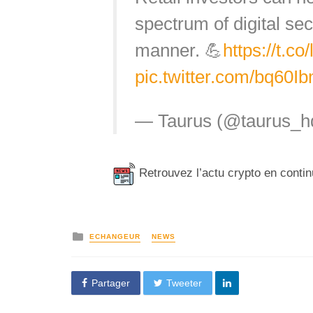
spectrum of digital sec
manner. 💪
https://t.
pic.twitter.com/bq60
— Taurus (@taurus_h
Retrouvez l’actu crypto en conti
ECHANGEUR
NEWS
Partager
Tweeter