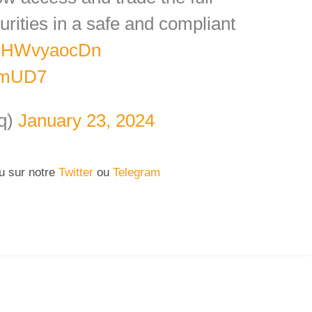
urities in a safe and compliant
co/lHWvyaocDn
IbmUD7
q)
January 23, 2024
nu sur notre
Twitter
ou
Telegram