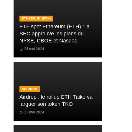
ETHEREUM (ETH)
ETF spot Ethereum (ETH) : la
SEC approuve les plans du
NYSE, CBOE et Nasdaq
24 mai 2024
AIRDROP
Airdrop : le rollup ETH Taiko va
larguer son token TKO
23 mai 2024