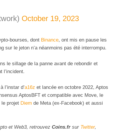
twork)
October 19, 2023
rypto-bourses, dont
Binance
, ont mis en pause les
ing sur le jeton n’a néanmoins pas été interrompu.
s le sillage de la panne avant de rebondir et
 l’incident.
 l’instar d’
a16z
et lancée en octobre 2022, Aptos
onsensus AptosBFT et compatible avec Move, le
le projet
Diem
de Meta (ex-Facebook) et aussi
ypto et Web3, retrouvez
Coins
.fr
sur
Twitter
,