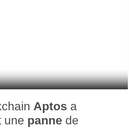
kchain
Aptos
a
t une
panne
de