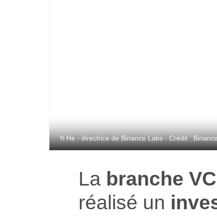
Yi He - directrice de Binance Labs - Crédit : Binanc
La
branche VC
réalisé un
inve