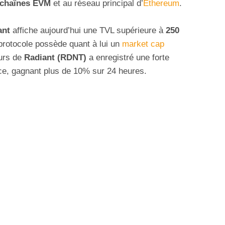
 chaînes EVM
et au réseau principal d’
Ethereum
.
ant
affiche aujourd’hui une TVL supérieure à
250
u protocole possède quant à lui un
market cap
ours de
Radiant (RDNT)
a enregistré une forte
nce, gagnant plus de 10% sur 24 heures.