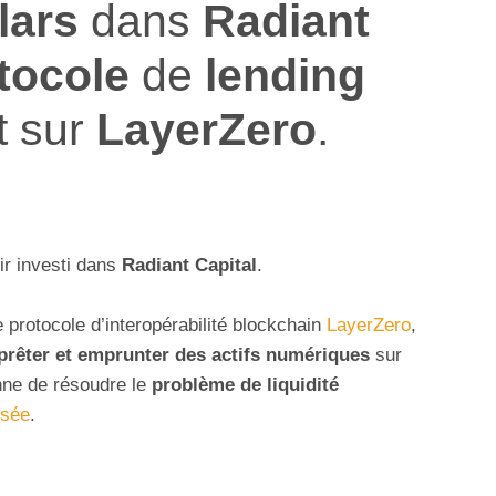
lars
dans
Radiant
tocole
de
lending
t sur
LayerZero
.
r investi dans
Radiant Capital
.
e protocole d’interopérabilité blockchain
LayerZero
,
prêter et emprunter des actifs numériques
sur
nne de résoudre le
problème de liquidité
isée
.