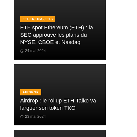
ETHEREUM (ETH)
ETF spot Ethereum (ETH) : la
SEC approuve les plans du
NYSE, CBOE et Nasdaq
24 mai 2024
AIRDROP
Airdrop : le rollup ETH Taiko va
larguer son token TKO
23 mai 2024