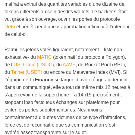
malfrat a extrait des quantités variables d’une dizaine de
tokens différents au sein desdits wallets. Le hacker s’était
vu, grâce à son ouvrage, ouvrir les portes du protocole
DeFi
et bénéficier d’une « approbation infinie » à l’intérieur
de celui-ci.
Parmi les jetons volés figuraient, notamment – liste non
exhaustive- du
MATIC
(token natif du protocole Polygon),
de l’
USD Coin (USDC)
, du
AAVE
, du Rocket Pool (RPL),
du
Tether (USDT)
ou encore du Metaverse Index (MVI). Si
l’équipe de
Li Finance
se targue d’avoir réagi rapidement
dans un communiqué, elle a tout de même mis 12 heures à
s’apercevoir de la supercherie – à 14h15 précisément-,
stoppant ipso facto tous échanges sur plateforme pour
éviter les pertes supplémentaires. Néanmoins,
contrairement à d’autres victimes de ce type d’infractions,
force est de reconnaître que sa communication s’est
avérée assez transparente sur le sujet.