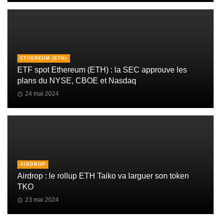
ETHEREUM (ETH)
ETF spot Ethereum (ETH) : la SEC approuve les
plans du NYSE, CBOE et Nasdaq
24 mai 2024
AIRDROP
Airdrop : le rollup ETH Taiko va larguer son token
TKO
23 mai 2024