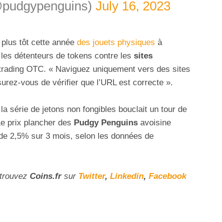
@pudgypenguins)
July 16, 2023
 plus tôt cette année
des jouets physiques
à
e les détenteurs de tokens contre les
sites
e trading OTC. « Naviguez uniquement vers des sites
surez-vous de vérifier que l’URL est correcte ».
la série de jetons non fongibles bouclait un tour de
 Le prix plancher des
Pudgy Penguins
avoisine
de 2,5% sur 3 mois, selon les données de
etrouvez
Coins
.fr
sur
Twitter
,
Linkedin
,
Facebook