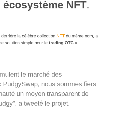
n
écosystème NFT
.
p derrière la célèbre collection
NFT
du même nom, a
ne solution simple pour le
trading OTC
».
mulent le marché des
vec PudgySwap, nous sommes fiers
unauté un moyen transparent de
dgy”, a tweeté le projet.