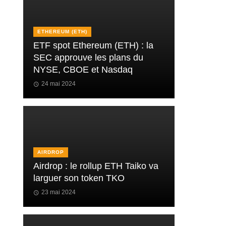
ETHEREUM (ETH)
ETF spot Ethereum (ETH) : la
SEC approuve les plans du
NYSE, CBOE et Nasdaq
24 mai 2024
AIRDROP
Airdrop : le rollup ETH Taiko va
larguer son token TKO
23 mai 2024