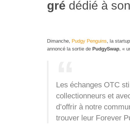
gré
dédié à so
Dimanche,
Pudgy Penguins
, la startu
annoncé la sortie de
PudgySwap
, « u
Les échanges OTC sti
collectionneurs et a
d’offrir à notre comm
trouver leur Forever Pu