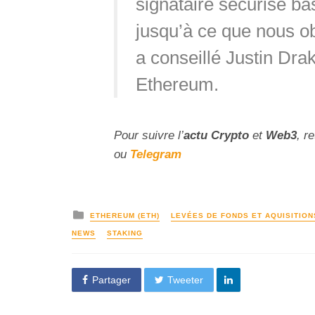
signataire sécurisé b
jusqu’à ce que nous o
a conseillé Justin Dra
Ethereum.
Pour suivre l’
actu Crypto
et
Web3
, r
ou
Telegram
ETHEREUM (ETH)
LEVÉES DE FONDS ET AQUISITION
NEWS
STAKING
Partager
Tweeter