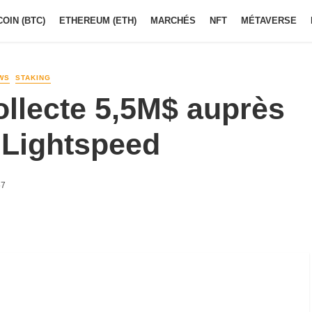
COIN (BTC)
ETHEREUM (ETH)
MARCHÉS
NFT
MÉTAVERSE
WS
STAKING
ollecte 5,5M$ auprès
 Lightspeed
57