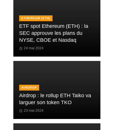
ETHEREUM (ETH)
ETF spot Ethereum (ETH) : la
SEC approuve les plans du
NYSE, CBOE et Nasdaq
24 mai 2024
AIRDROP
Airdrop : le rollup ETH Taiko va
larguer son token TKO
23 mai 2024