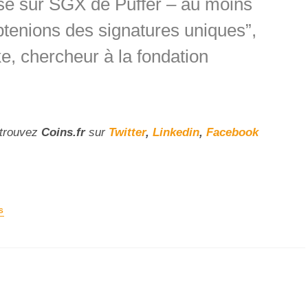
asé sur SGX de Puffer – au moins
btenions des signatures uniques”,
ke, chercheur à la fondation
etrouvez
Coins
.fr
sur
Twitter
,
Linkedin
,
Facebook
S