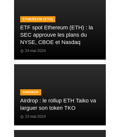
ETHEREUM (ETH)
ETF spot Ethereum (ETH) : la
SEC approuve les plans du
NYSE, CBOE et Nasdaq
24 mai 2024
AIRDROP
Airdrop : le rollup ETH Taiko va
larguer son token TKO
23 mai 2024