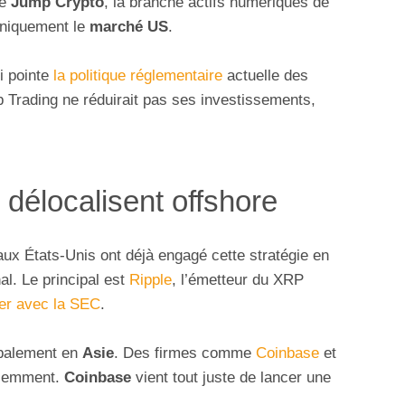
ne
Jump Crypto
, la branche actifs numériques de
 uniquement le
marché US
.
Fi pointe
la politique réglementaire
actuelle des
 Trading ne réduirait pas ses investissements,
délocalisent offshore
aux États-Unis ont déjà engagé cette stratégie en
nal. Le principal est
Ripple
, l’émetteur du XRP
fer avec la SEC
.
ipalement en
Asie
. Des firmes comme
Coinbase
et
écemment.
Coinbase
vient tout juste de lancer une