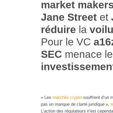
market maker
Jane Street
et
réduire
la
voil
Pour le VC
a16
SEC
menace l
investissemen
« Les
marchés crypto
souffrent d’un m
pas un manque de clarté juridique »,
m
L’action des régulateurs n’est cependa