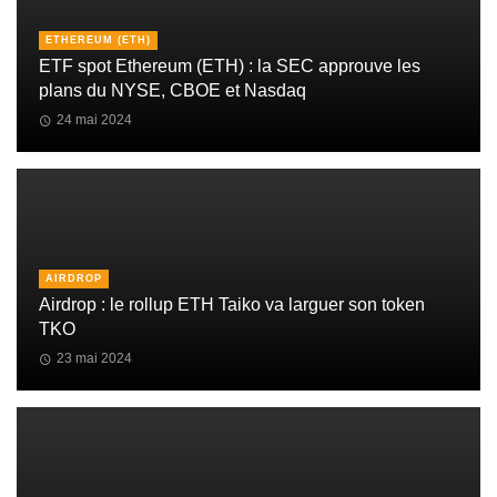
ETHEREUM (ETH)
ETF spot Ethereum (ETH) : la SEC approuve les
plans du NYSE, CBOE et Nasdaq
24 mai 2024
AIRDROP
Airdrop : le rollup ETH Taiko va larguer son token
TKO
23 mai 2024