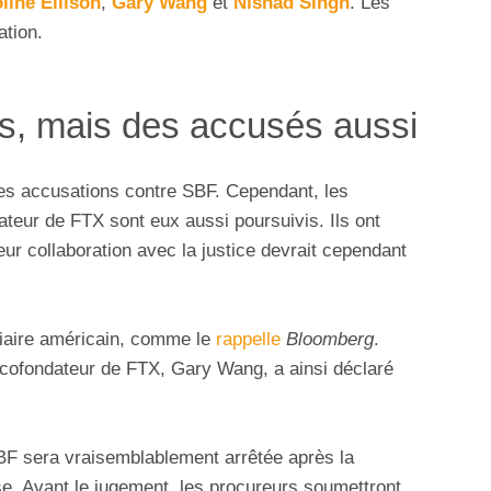
line Ellison
,
Gary Wang
et
Nishad Singh
. Les
ation.
fs, mais des accusés aussi
les accusations contre SBF. Cependant, les
eur de FTX sont eux aussi poursuivis. Ils ont
Leur collaboration avec la justice devrait cependant
iaire américain, comme le
rappelle
Bloomberg
.
e cofondateur de FTX, Gary Wang, a ainsi déclaré
BF sera vraisemblablement arrêtée après la
e. Avant le jugement, les procureurs soumettront