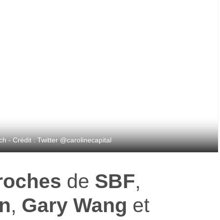
 - Crédit : Twitter @carolinecapital
roches
de
SBF
,
on
,
Gary Wang
et