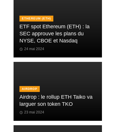
ETHEREUM (ETH)
ETF spot Ethereum (ETH) : la
SEC approuve les plans du
NYSE, CBOE et Nasdaq
24 mai 2024
AIRDROP
Airdrop : le rollup ETH Taiko va
larguer son token TKO
23 mai 2024