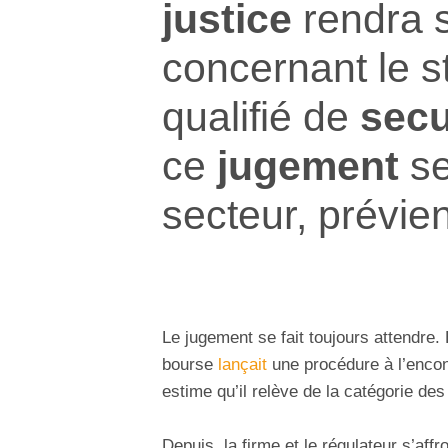
justice
rendra 
concernant le s
qualifié de
secu
ce
jugement
s
secteur, prévient
Le jugement se fait toujours attendre
bourse
lançait
une procédure à l’enco
estime qu’il relève de la catégorie de
Depuis, la firme et le régulateur s’aff