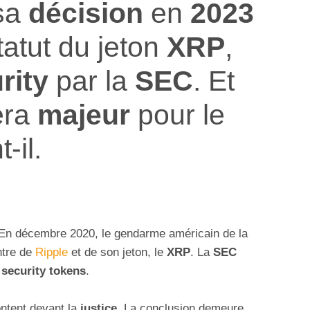
sa
décision
en
2023
tatut du jeton
XRP
,
rity
par la
SEC
. Et
era
majeur
pour le
-il.
. En décembre 2020, le gendarme américain de la
ntre de
Ripple
et de son jeton, le
XRP
. La
SEC
s
security tokens
.
rontent devant la
justice
. La conclusion demeure