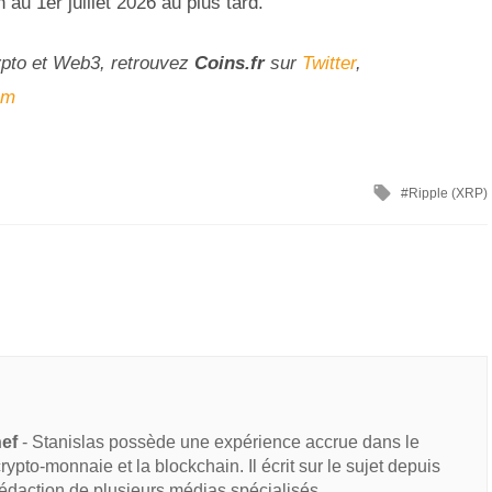
au 1er juillet 2026 au plus tard.
ypto et Web3, retrouvez
Coins
.fr
sur
Twitter
,
am
Ripple (XRP)
hef
- Stanislas possède une expérience accrue dans le
 crypto-monnaie et la blockchain. Il écrit sur le sujet depuis
rédaction de plusieurs médias spécialisés.