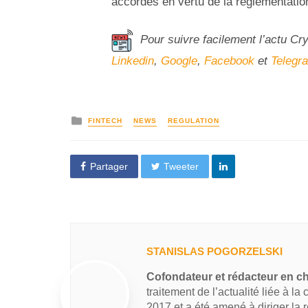
accordés en vertu de la réglementation 
Pour suivre facilement l’actu Cr
Linkedin
,
Google
,
Facebook
et
Telegr
FINTECH
NEWS
REGULATION
Partager
Tweeter
STANISLAS POGORZELSKI
Cofondateur et rédacteur en c
traitement de l’actualité liée à la
2017 et a été amené à diriger la 