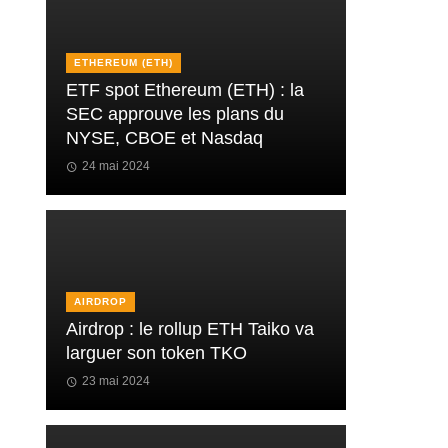
ETHEREUM (ETH)
ETF spot Ethereum (ETH) : la
SEC approuve les plans du
NYSE, CBOE et Nasdaq
24 mai 2024
AIRDROP
Airdrop : le rollup ETH Taiko va
larguer son token TKO
23 mai 2024