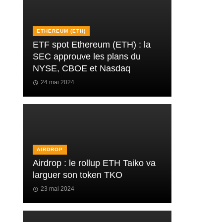
ETHEREUM (ETH)
ETF spot Ethereum (ETH) : la
SEC approuve les plans du
NYSE, CBOE et Nasdaq
24 mai 2024
AIRDROP
Airdrop : le rollup ETH Taiko va
larguer son token TKO
23 mai 2024