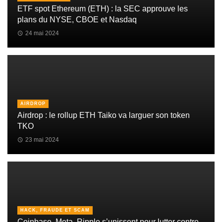
ETF spot Ethereum (ETH) : la SEC approuve les
plans du NYSE, CBOE et Nasdaq
24 mai 2024
AIRDROP
Airdrop : le rollup ETH Taiko va larguer son token
TKO
23 mai 2024
HACK, FRAUDE ET SCAM
Coinbase, Meta, Ripple s’unissent pour lutter contre