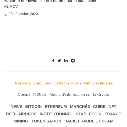
Bitstamp et Flowdesk 1ère étape pour le stablecoin
EURCV
13 décembre 2023
A propos / L'équipe
-
Contact
-
Jobs
-
Mentions légales
Coins.fr © 2025 - Média d'information sur la Crypto
NEWS
BITCOIN
ETHEREUM
MARCHÉS
GUIDE
NFT
DEFI
AIRDROP
INSTITUTIONNEL
STABLECOIN
FRANCE
MINING
TOKENISATION
HACK, FRAUDE ET SCAM