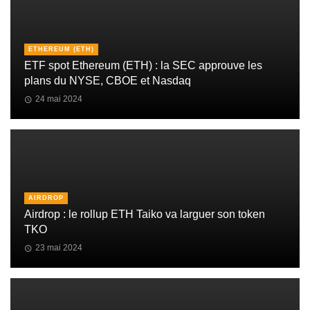
ETHEREUM (ETH)
ETF spot Ethereum (ETH) : la SEC approuve les
plans du NYSE, CBOE et Nasdaq
24 mai 2024
AIRDROP
Airdrop : le rollup ETH Taiko va larguer son token
TKO
23 mai 2024