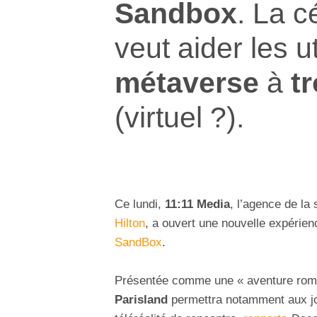
Sandbox
. La c
veut aider les u
métaverse
à
t
(virtuel ?).
Ce lundi,
11:11 Media
, l’agence de la 
Hilton
, a ouvert une nouvelle expérie
SandBox
.
Présentée comme une « aventure romant
Parisland
permettra notamment aux jou