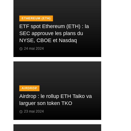
ETHEREUM (ETH)
ETF spot Ethereum (ETH) : la
SEC approuve les plans du
NYSE, CBOE et Nasdaq
24 mai 2024
AIRDROP
Airdrop : le rollup ETH Taiko va
larguer son token TKO
23 mai 2024