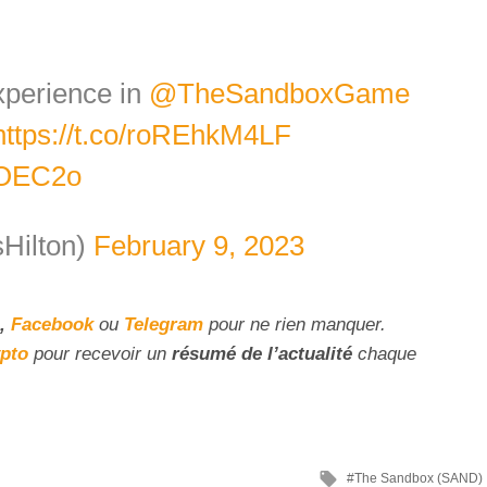
xperience in
@TheSandboxGame
https://t.co/roREhkM4LF
5OEC2o
sHilton)
February 9, 2023
,
Facebook
ou
Telegram
pour ne rien manquer.
ypto
pour recevoir un
résumé de l’actualité
chaque
The Sandbox (SAND)