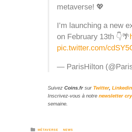
metaverse! 💖
I’m launching a new e
on February 13th 👇🌴
pic.twitter.com/cdSY
— ParisHilton (@Pari
Suivez
Coins
.fr
sur
Twitter
,
Linkedin
Inscrivez-vous à notre
newsletter cr
semaine.
MÉTAVERSE
NEWS