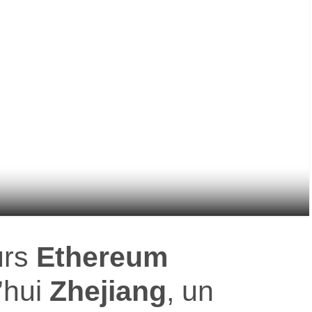
urs
Ethereum
’hui
Zhejiang
,
un