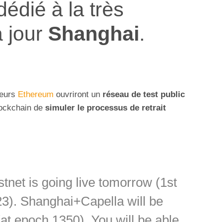
édié à la très
à jour
Shanghai
.
peurs
Ethereum
ouvriront un
réseau de test public
blockchain de
simuler le processus de retrait
stnet is going live tomorrow (1st
3). Shanghai+Capella will be
(at epoch 1350). You will be able