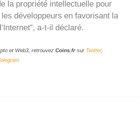
e la propriété intellectuelle pour
et les développeurs en favorisant la
’Internet”, a-t-il déclaré.
ypto et Web3, retrouvez
Coins
.fr
sur
Twitter
,
Telegra
m