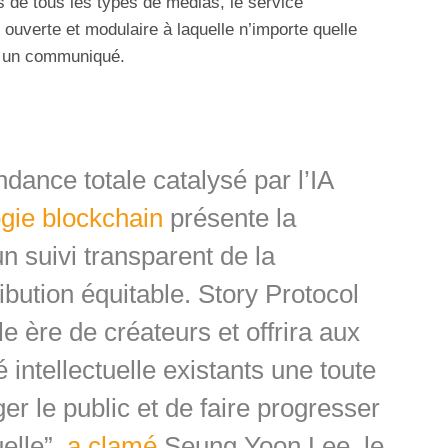
 de tous les types de médias, le service
 ouverte et modulaire à laquelle n’importe quelle
on un communiqué.
ance totale catalysé par l’IA
gie blockchain
présente la
un suivi transparent de la
ibution équitable. Story Protocol
e ère de créateurs et offrira aux
 intellectuelle existants une toute
er le public et de faire progresser
uelle”,
a clamé
Seung Yoon Lee, le