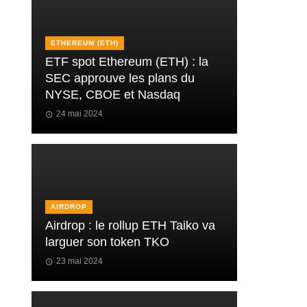
ETHEREUM (ETH)
ETF spot Ethereum (ETH) : la
SEC approuve les plans du
NYSE, CBOE et Nasdaq
24 mai 2024
AIRDROP
Airdrop : le rollup ETH Taiko va
larguer son token TKO
23 mai 2024