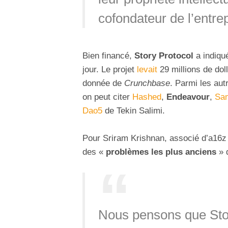
cofondateur de l’entrep
Bien financé,
Story Protocol
a indiqué
jour. Le projet
levait
29 millions de dol
donnée de
Crunchbase
. Parmi les aut
on peut citer
Hashed
,
Endeavour
,
Sa
Dao5
de Tekin Salimi.
Pour Sriram Krishnan, associé d’a16z 
des «
problèmes les plus anciens
» 
Nous pensons que Stor