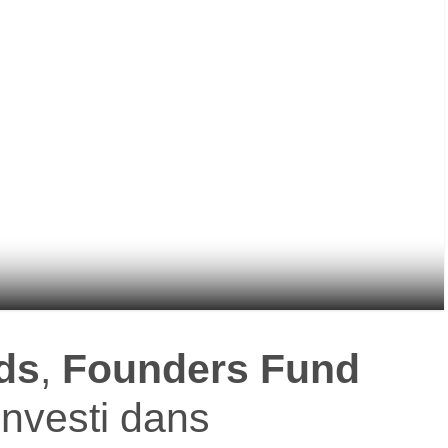
ds
,
Founders Fund
investi dans