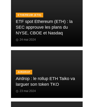
ETHEREUM (ETH)
ETF spot Ethereum (ETH) : la
SEC approuve les plans du
NYSE, CBOE et Nasdaq
24 mai 2024
AIRDROP
Airdrop : le rollup ETH Taiko va
larguer son token TKO
23 mai 2024