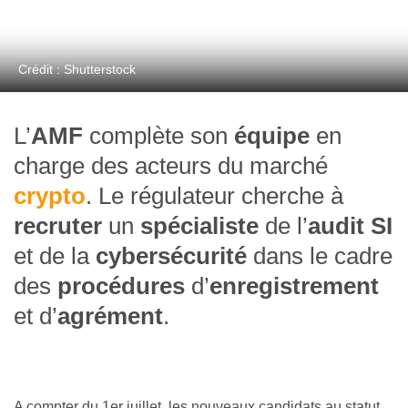
Crédit : Shutterstock
L’
AMF
complète son
équipe
en
charge des acteurs du marché
crypto
. Le régulateur cherche à
recruter
un
spécialiste
de l’
audit SI
et de la
cybersécurité
dans le cadre
des
procédures
d’
enregistrement
et d’
agrément
.
A compter du 1er juillet, les nouveaux candidats au statut