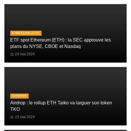
ETHEREUM (ETH)
ETF spot Ethereum (ETH) : la SEC approuve les
plans du NYSE, CBOE et Nasdaq
24 mai 2024
AIRDROP
Airdrop : le rollup ETH Taiko va larguer son token
TKO
23 mai 2024