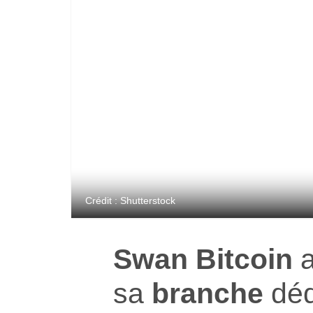
Crédit : Shutterstock
Swan Bitcoin
a
sa
branche
déd