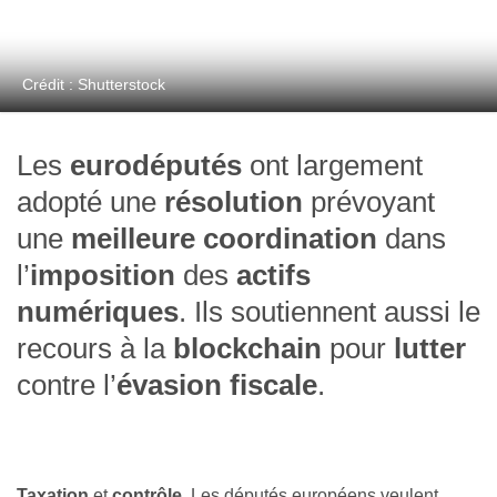
Crédit : Shutterstock
Les
eurodéputés
ont largement
adopté une
résolution
prévoyant
une
meilleure coordination
dans
l’
imposition
des
actifs
numériques
. Ils soutiennent aussi le
recours à la
blockchain
pour
lutter
contre l’
évasion fiscale
.
Taxation
et
contrôle
. Les députés européens veulent