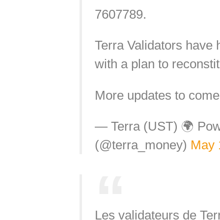
7607789.
Terra Validators have 
with a plan to reconstitu
More updates to come
— Terra (UST) 🌍 Po
(@terra_money)
May 
Les validateurs de Ter