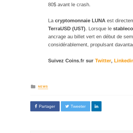
80$ avant le crash.
La
cryptomonnaie LUNA
est directem
TerraUSD (UST)
. Lorsque le
stableco
ancrage au billet vert en début de se
considérablement, propulsant davantag
Suivez
Coins
.fr sur
Twitter
,
Linkedi
NEWS
Partager
Tweeter