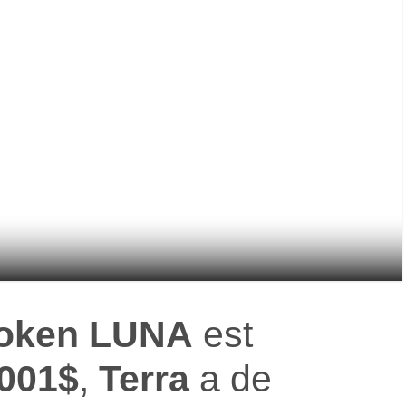
token LUNA
est
0001$
,
Terra
a de