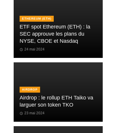
ETHEREUM (ETH)
ETF spot Ethereum (ETH) : la
SEC approuve les plans du
NYSE, CBOE et Nasdaq
24 mai 2024
AIRDROP
Airdrop : le rollup ETH Taiko va
larguer son token TKO
23 mai 2024