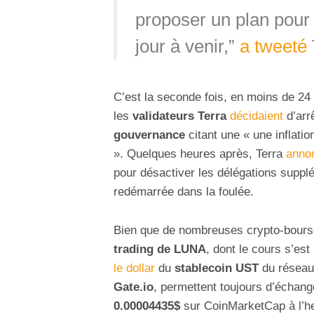
proposer un plan pour 
jour à venir,”
a tweeté
C’est la seconde fois, en moins de 2
les
validateurs Terra
décidaient
d’arr
gouvernance
citant une « une inflati
». Quelques heures après, Terra
annon
pour désactiver les délégations supplé
redémarrée dans la foulée.
Bien que de nombreuses crypto-bourse
trading de LUNA
, dont le cours s’est
le dollar
du
stablecoin UST
du réseau
Gate.io
, permettent toujours d’échang
0.00004435$
sur CoinMarketCap à l’heu