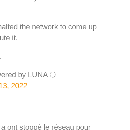
halted the network to come up
te it.
.
wered by LUNA 🌕
13, 2022
ra ont stoppé le réseau pour