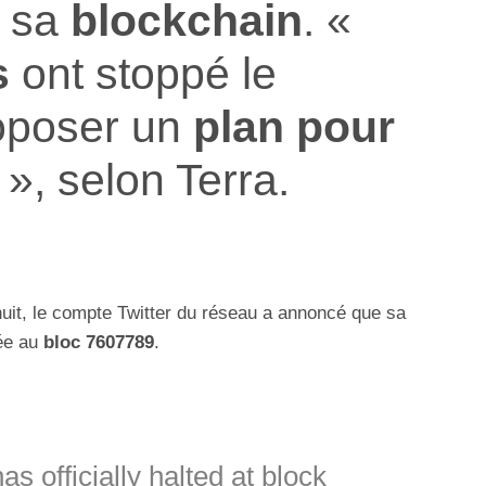
sa
blockchain
. «
s
ont stoppé le
oposer un
plan pour
», selon Terra.
nuit, le compte Twitter du réseau a annoncé que sa
ée au
bloc 7607789
.
s officially halted at block