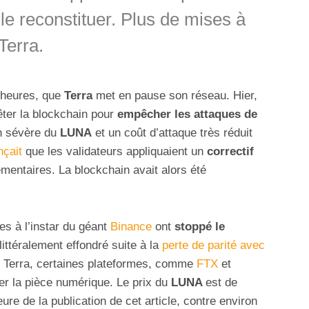
le reconstituer. Plus de mises à
Terra.
4 heures, que
Terra
met en pause son réseau. Hier,
êter la blockchain pour
empêcher les attaques de
on sévère du
LUNA
et un coût d’attaque très réduit
çait
que les
validateurs appliquaient un
correctif
mentaires. La blockchain avait alors été
s à l’instar du géant
Binance
ont
stoppé le
 littéralement effondré suite à la
perte de parité avec
 Terra, certaines plateformes, comme
FTX
et
er la pièce numérique. Le prix du
LUNA
est de
re de la publication de cet article, contre environ