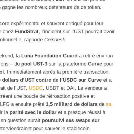
 gagne les nombreux détenteurs de ce token.
core expérimental et souvent critiqué pour leur
te chez
FundStrat
, l’incident sur l’UST pourrait avoir
entionnelle, rapporte
Coindesk
.
ekend, la
Luna Foundation Guard
a retiré environ
ions – du
pool UST-3
sur la plateforme
Curve
pour
ol
. Immédiatement après la première transaction,
 dollars d’UST contre de l’USDC sur Curve
et a
nait de l’UST,
USDC
, USDT et DAI. Le vendeur a
réant une boucle de rétroaction positive et
 LFG a ensuite prêté
1,5 milliard de dollars
de
sa
r la
parité avec le dollar
et a presque réussi à
 en question aurait
poursuivi ses swaps sur
nterviendraient pour sauver le stablecoin