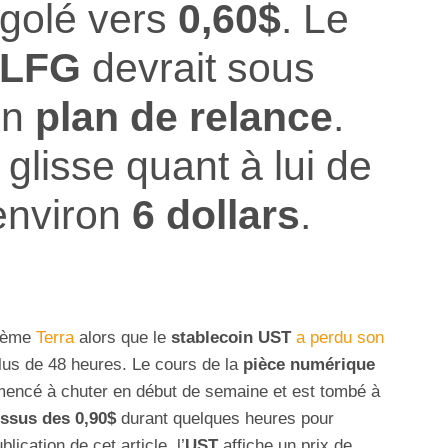
golé vers
0,60$
. Le
LFG
devrait sous
un
plan de relance
.
glisse quant à lui de
environ
6 dollars
.
stème
Terra
alors que le
stablecoin UST
a perdu son
us de 48 heures. Le cours de la
pièce numérique
ncé à chuter en début de semaine et est tombé à
essus des 0,90$
durant quelques heures pour
lication de cet article, l’
UST
affiche un prix de