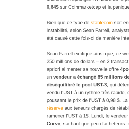
0,64$
sur Coinmarketcap et la panique
Bien que ce type de
stablecoin
soit en
instabilité, selon Sean Farrell, analys
été causé cette fois-ci de manière int
Sean Farrell explique ainsi que, ce we
250 millions de dollars – en 2 transact
apriori alimenter sa nouvelle offre
4po
un
vendeur a échangé 85 millions de
déséquilibré le pool UST-3
, qui déte
vendu l’UST à un rythme très rapide, c
poussant le prix de l’UST à 0,98 $. La
réserve
aux teneurs chargés de rétabli
ramener l’UST à 1$. Lundi, le vendeur
Curve
, sachant que peu d’acheteurs i