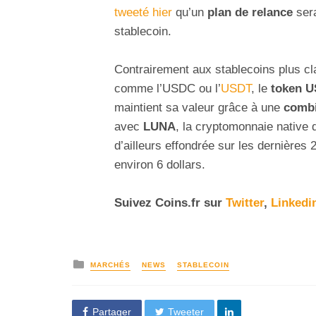
tweeté hier
qu’un
plan de relance
sera
stablecoin.
Contrairement aux stablecoins plus c
comme l’USDC ou l’
USDT
, le
token U
maintient sa valeur grâce à une
combi
avec
LUNA
, la cryptomonnaie native 
d’ailleurs effondrée sur les dernières
environ 6 dollars.
Suivez
Coins
.fr sur
Twitter
,
Linkedi
MARCHÉS
NEWS
STABLECOIN
Partager
Tweeter