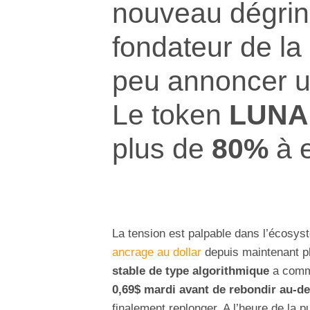
nouveau dégrin
fondateur de la
peu annoncer 
Le token
LUNA
plus de
80%
à 
La tension est palpable dans l’écosy
ancrage au dollar
depuis maintenant pl
stable de type algorithmique
a comme
0,69$ mardi
avant de rebondir au-d
finalement replonger. A l’heure de la pub