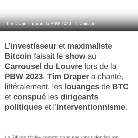
Tim Draper - durant la PBW 2023 - © Coins.fr
L’
investisseur
et
maximaliste
Bitcoin
faisait le
show
au
Carrousel du Louvre
lors de la
PBW 2023
.
Tim Draper
a chanté,
littéralement, les
louanges
de
BTC
et
conspué
les
dirigeants
politiques
et l’
interventionnisme
.
La Silicon Valley compte dans ses rangs des figures