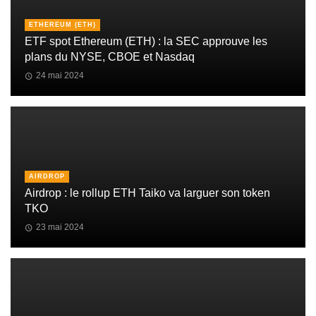
ETHEREUM (ETH)
ETF spot Ethereum (ETH) : la SEC approuve les
plans du NYSE, CBOE et Nasdaq
24 mai 2024
AIRDROP
Airdrop : le rollup ETH Taiko va larguer son token
TKO
23 mai 2024