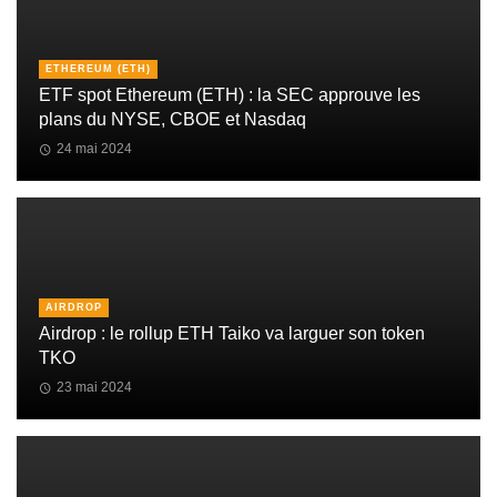
ETHEREUM (ETH)
ETF spot Ethereum (ETH) : la SEC approuve les
plans du NYSE, CBOE et Nasdaq
24 mai 2024
AIRDROP
Airdrop : le rollup ETH Taiko va larguer son token
TKO
23 mai 2024