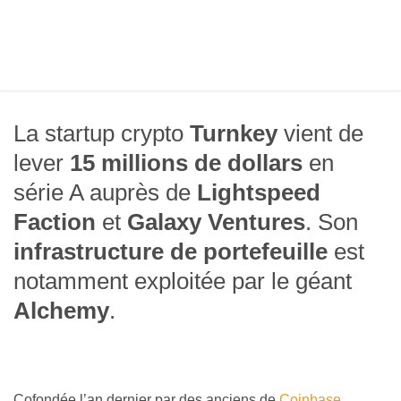
La startup crypto
Turnkey
vient de
lever
15 millions de dollars
en
série A auprès de
Lightspeed
Faction
et
Galaxy Ventures
. Son
infrastructure de portefeuille
est
notamment exploitée par le géant
Alchemy
.
Cofondée l’an dernier par des anciens de
Coinbase