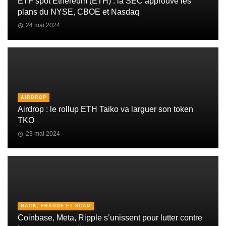
ETF spot Ethereum (ETH) : la SEC approuve les
plans du NYSE, CBOE et Nasdaq
24 mai 2024
AIRDROP
Airdrop : le rollup ETH Taiko va larguer son token
TKO
23 mai 2024
HACK, FRAUDE ET SCAM
Coinbase, Meta, Ripple s’unissent pour lutter contre