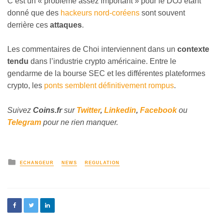
C’est un
«
problème assez important
»
pour le DOJ étant
donné que des
hackeurs nord-coréens
sont souvent
derrière ces
attaques
.
Les commentaires de Choi interviennent dans un
contexte
tendu
dans l’industrie crypto américaine. Entre le
gendarme de la bourse SEC et les différentes plateformes
crypto, les
ponts semblent définitivement rompus
.
Suivez
Coins
.fr
sur
Twitter
,
Linkedin
,
Facebook
ou
Telegram
pour ne rien manquer.
ECHANGEUR
NEWS
REGULATION