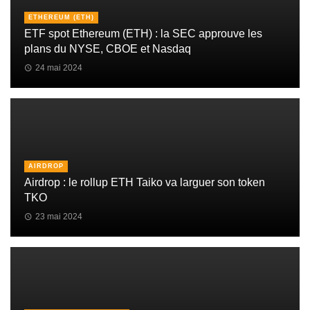
ETHEREUM (ETH)
ETF spot Ethereum (ETH) : la SEC approuve les
plans du NYSE, CBOE et Nasdaq
24 mai 2024
AIRDROP
Airdrop : le rollup ETH Taiko va larguer son token
TKO
23 mai 2024