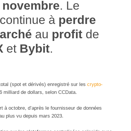
n
novembre
. Le
continue à
perdre
marché
au
profit
de
X
et
Bybit
.
otal (spot et dérivés) enregistré sur les
crypto-
6 milliard de dollars, selon CCData.
t à octobre, d’après le fournisseur de données
veau plus vu depuis mars 2023.