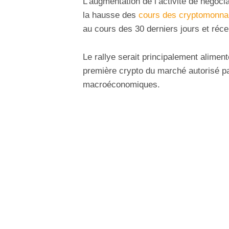
L’augmentation de l’activité de négoci
la hausse des
cours des cryptomonna
au cours des 30 derniers jours et ré
Le rallye serait principalement alimen
première crypto du marché autorisé pa
macroéconomiques.