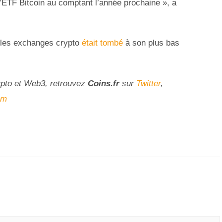
 l’ETF Bitcoin au comptant l’année prochaine », a
r les exchanges crypto
était tombé
à son plus bas
ypto et Web3, retrouvez
Coins
.fr
sur
Twitter
,
am