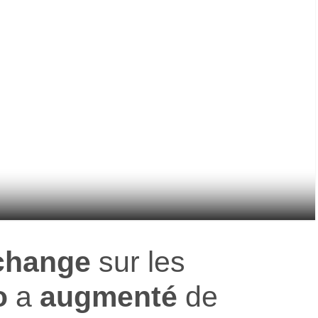
change
sur les
o
a
augmenté
de