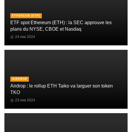
ETHEREUM (ETH)
ETF spot Ethereum (ETH) : la SEC approuve les
plans du NYSE, CBOE et Nasdaq
24 mai 2024
AIRDROP
Airdrop : le rollup ETH Taiko va larguer son token
TKO
23 mai 2024