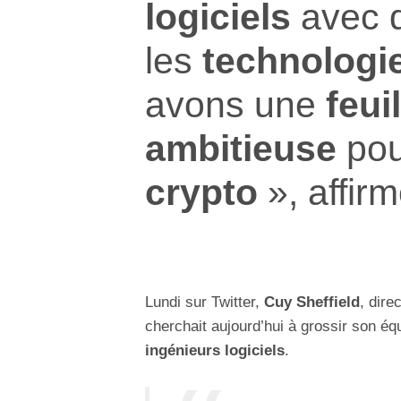
logiciels
avec d
les
technologi
avons une
feuil
ambitieuse
pou
crypto
», affir
Lundi sur Twitter,
Cuy Sheffield
, dire
cherchait aujourd’hui à grossir son éq
ingénieurs logiciels
.