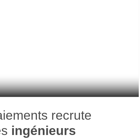
aiements recrute
es
ingénieurs