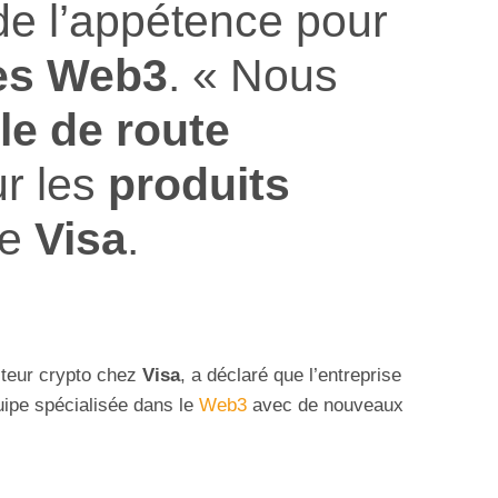
e l’appétence pour
es Web3
. « Nous
le de route
r les
produits
me
Visa
.
cteur crypto chez
Visa
, a déclaré que l’entreprise
uipe spécialisée dans le
Web3
avec de nouveaux