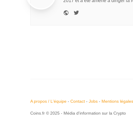
2017 et a été amené à diriger la 
A propos / L'équipe
-
Contact
-
Jobs
-
Mentions légale
Coins.fr © 2025 - Média d'information sur la Crypto