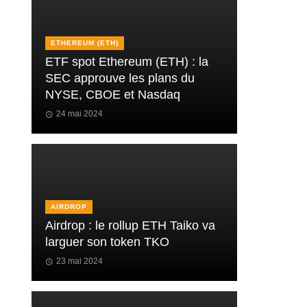
ETHEREUM (ETH)
ETF spot Ethereum (ETH) : la
SEC approuve les plans du
NYSE, CBOE et Nasdaq
24 mai 2024
AIRDROP
Airdrop : le rollup ETH Taiko va
larguer son token TKO
23 mai 2024