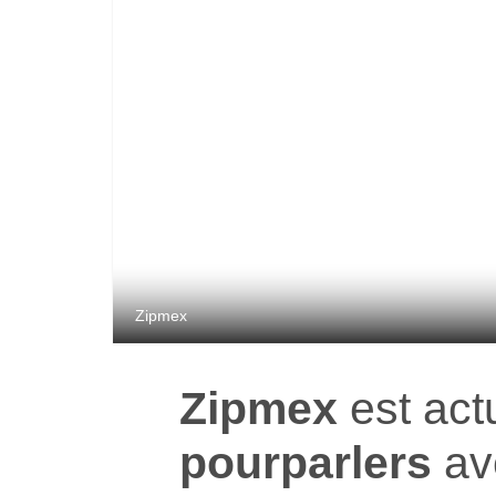
Zipmex
Zipmex
est act
pourparlers
av