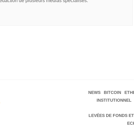
rédaction de plusieurs médias spécialisés.
NEWS
BITCOIN
ETH
INSTITUTIONNEL
s
LEVÉES DE FONDS ET
EC