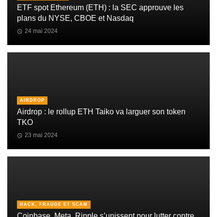
ETF spot Ethereum (ETH) : la SEC approuve les
plans du NYSE, CBOE et Nasdaq
24 mai 2024
AIRDROP
Airdrop : le rollup ETH Taiko va larguer son token
TKO
23 mai 2024
HACK, FRAUDE ET SCAM
Coinbase, Meta, Ripple s’unissent pour lutter contre