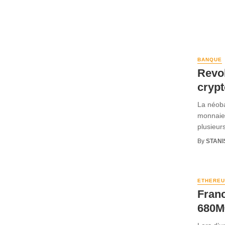
BANQUE
Revol
cryp
La néoban
monnaie,
plusieurs
By
STANI
ETHEREU
Franc
680M