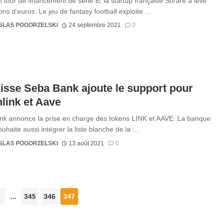
n tour de financement de série B, la startup française Sorare a levé
ons d’euros. Le jeu de fantasy football exploite ...
SLAS POGORZELSKI
24 septembre 2021
0
isse Seba Bank ajoute le support pour
link et Aave
k annonce la prise en charge des tokens LINK et AAVE. La banque
uhaite aussi intégrer la liste blanche de la ...
SLAS POGORZELSKI
13 août 2021
0
...
345
346
347