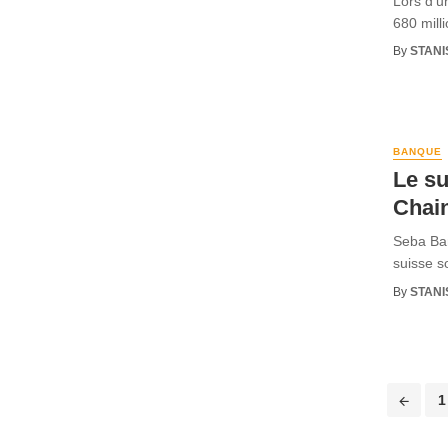
Lors d’u
680 milli
By
STANI
BANQUE
Le su
Chain
Seba Ban
suisse so
By
STANI
1