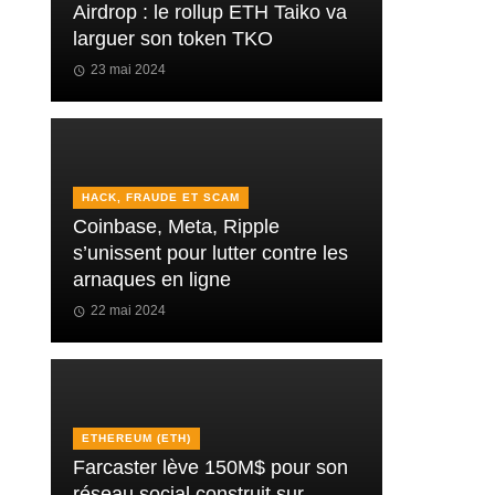
Airdrop : le rollup ETH Taiko va
larguer son token TKO
23 mai 2024
HACK, FRAUDE ET SCAM
Coinbase, Meta, Ripple
s’unissent pour lutter contre les
arnaques en ligne
22 mai 2024
ETHEREUM (ETH)
Farcaster lève 150M$ pour son
réseau social construit sur