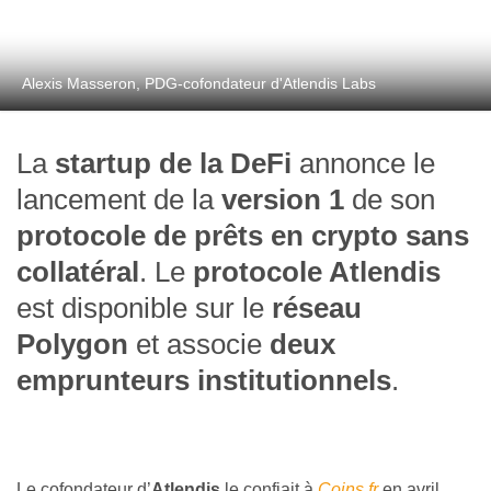
Alexis Masseron, PDG-cofondateur d'Atlendis Labs
La
startup de la DeFi
annonce le
lancement de la
version 1
de son
protocole de prêts en crypto sans
collatéral
. Le
protocole Atlendis
est disponible sur le
réseau
Polygon
et associe
deux
emprunteurs institutionnels
.
Le cofondateur d’
Atlendis
le confiait à
Coins.fr
en avril