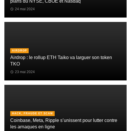
plans du NYSE, CBOE et Nasdaq
24 mai 2024
AIRDROP
Airdrop : le rollup ETH Taiko va larguer son token
TKO
23 mai 2024
HACK, FRAUDE ET SCAM
Coinbase, Meta, Ripple s’unissent pour lutter contre
les arnaques en ligne