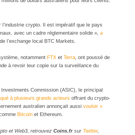
millions de dollars australiens pour leurs clients.
l’industrie crypto. Il est impératif que le pays
ionaux, avec un cadre réglementaire solide »,
a
 de l’exchange local BTC Markets.
cosystème, notamment
FTX
et
Terra
, ont poussé de
e à revoir leur copie sur la surveillance du
nd Investments Commission (ASIC), le principal
aqué à plusieurs grands acteurs
offrant du crypto-
vernement australien annonçait aussi
vouloir «
s comme
Bitcoin
et Ethereum.
ypto et Web3, retrouvez
Coins
.fr
sur
Twitter
,