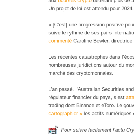
aux
bourses crypto
détenant plus de 5 
Un projet de loi est attendu pour 2024.
« [C’est] une progression positive pour 
suive le rythme de ses pairs internat
commenté
Caroline Bowler, directrice
Les récentes catastrophes dans l’é
nombreuses juridictions autour du mond
marché des cryptomonnaies.
L’an passé, l’Australian Securities a
régulateur financier du pays, s’est
att
trading dont Binance et eToro. Le gou
cartographier »
les actifs numérique
Pour suivre facilement l’actu Cr