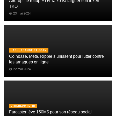
Airdrop : le rollup ETH Taiko va larguer son token
TKO
23 mai 2024
HACK, FRAUDE ET SCAM
Coinbase, Meta, Ripple s’unissent pour lutter contre
les arnaques en ligne
22 mai 2024
ETHEREUM (ETH)
Farcaster lève 150M$ pour son réseau social