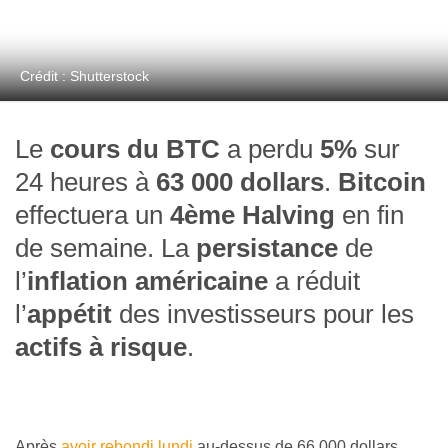
Crédit : Shutterstock
Le
cours du BTC
a perdu
5%
sur
24 heures à
63 000 dollars
.
Bitcoin
effectuera un
4ème Halving
en fin
de semaine. La
persistance
de
l’
inflation américaine
a réduit
l’
appétit
des investisseurs pour les
actifs à risque
.
Après
avoir rebondi lundi
au-dessus de 66 000 dollars