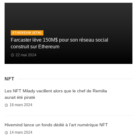
ETHEREUM (ETH)
Farcaster lève 150M$ pour son réseau social
construit sur Ethereum
22 mai 2024
NFT
Les NFT Milady vacillent alors que le chef de Remilia
aurait été piraté
18 mars 2024
Hivemind lance un fonds dédié à l’art numérique NFT
14 mars 2024