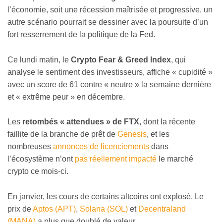
l’économie, soit une récession maîtrisée et progressive, un
autre scénario pourrait se dessiner avec la poursuite d’un
fort resserrement de la politique de la Fed.
Ce lundi matin, le
Crypto Fear & Greed Index
, qui
analyse le sentiment des investisseurs, affiche « cupidité »
avec un score de 61 contre « neutre » la semaine dernière
et « extrême peur » en décembre.
Les
retombés « attendues » de FTX
, dont la récente
faillite de la branche de prêt de
Genesis
, et les
nombreuses
annonces de licenciements
dans
l’écosystème n’ont
pas réellement impacté
le marché
crypto ce mois-ci.
En janvier, les cours de certains altcoins ont explosé. Le
prix de
Aptos (APT)
,
Solana (SOL)
et
Decentraland
(MANA)
a plus que doublé de valeur.