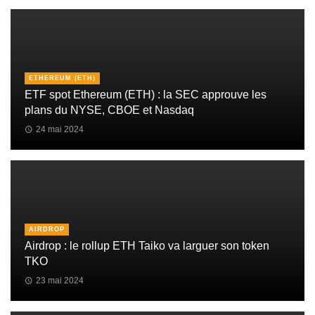
ETHEREUM (ETH)
ETF spot Ethereum (ETH) : la SEC approuve les
plans du NYSE, CBOE et Nasdaq
24 mai 2024
AIRDROP
Airdrop : le rollup ETH Taiko va larguer son token
TKO
23 mai 2024