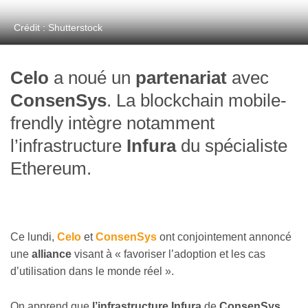
Crédit : Shutterstock
Celo
a noué un
partenariat
avec
ConsenSys
. La blockchain mobile-
frendly intègre notamment
l’infrastructure
Infura
du spécialiste
Ethereum.
Ce lundi,
Celo
et
ConsenSys
ont conjointement annoncé
une
alliance
visant à « favoriser l’adoption et les cas
d’utilisation dans le monde réel ».
On apprend que
l’infrastructure Infura
de
ConsenSys