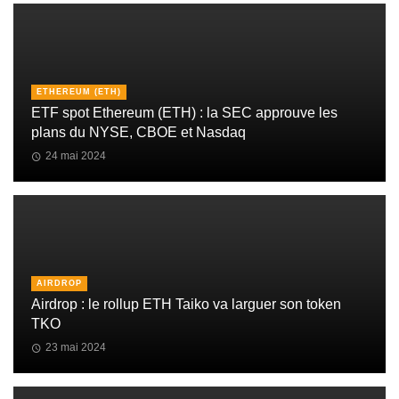
ETHEREUM (ETH)
ETF spot Ethereum (ETH) : la SEC approuve les
plans du NYSE, CBOE et Nasdaq
24 mai 2024
AIRDROP
Airdrop : le rollup ETH Taiko va larguer son token
TKO
23 mai 2024