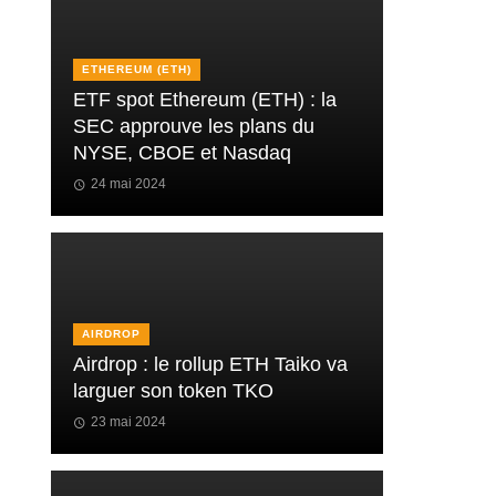
ETHEREUM (ETH)
ETF spot Ethereum (ETH) : la
SEC approuve les plans du
NYSE, CBOE et Nasdaq
24 mai 2024
AIRDROP
Airdrop : le rollup ETH Taiko va
larguer son token TKO
23 mai 2024