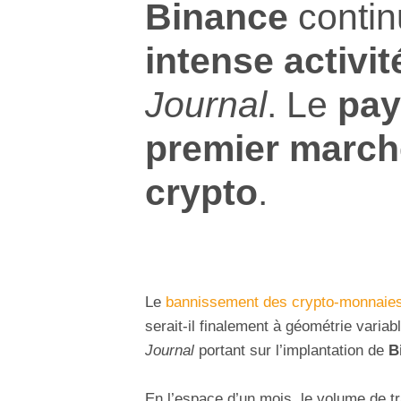
Binance
contin
intense activit
Journal
. Le
pay
premier march
crypto
.
Le
bannissement des crypto-monnaie
serait-il finalement à géométrie varia
Journal
portant sur l’implantation de
B
En l’espace d’un mois, le volume de tr