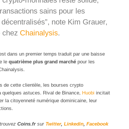
ransactions sains pour les
t décentralisés”, note Kim Grauer,
e chez
Chainalysis
.
st dans un premier temps traduit par une baisse
te le
quatrième plus grand marché
pour les
Chainalysis.
 de cette clientèle, les bourses crypto
r à quelques astuces. Rival de Binance,
Huobi
incitait
er la citoyenneté numérique dominicaine, leur
tions.
etrouvez
Coins
.fr
sur
Twitter
,
Linkedin
,
Facebook