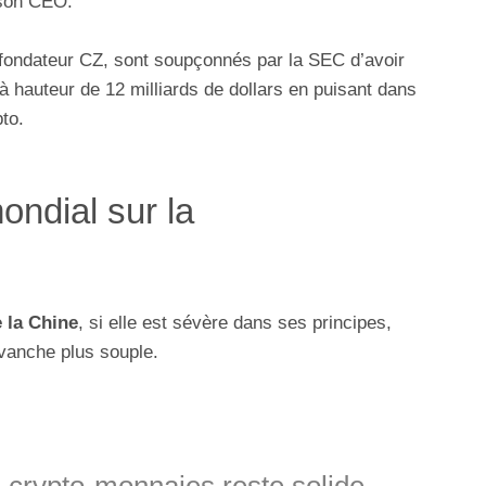
 son CEO.
 fondateur CZ, sont soupçonnés par la SEC d’avoir
à hauteur de 12 milliards de dollars en puisant dans
pto.
ndial sur la
e la Chine
, si elle est sévère dans ses principes,
evanche plus souple.
 crypto-monnaies reste solide,