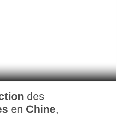
ction
des
es
en
Chine
,