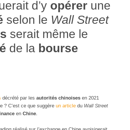
uerait d’y
opérer
une
é
selon le
Wall Street
s
serait même le
é
de la
bourse
s
décrété par les
autorités chinoises
en 2021
ble ? C’est ce que suggère
un article
du
Wall Street
inance
en
Chine
.
ading réalisé sur l’exchange en Chine avoisinerait