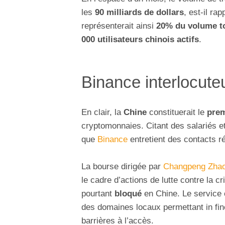
les
90 milliards de dollars
, est-il ra
représenterait ainsi
20% du volume tot
000 utilisateurs chinois actifs
.
Binance interlocute
En clair, la
Chine
constituerait le
prem
cryptomonnaies. Citant des salariés et
que
Binance
entretient des contacts ré
La bourse dirigée par
Changpeng Zha
le cadre d’actions de lutte contre la c
pourtant
bloqué
en Chine. Le service 
des domaines locaux permettant in fine 
barrières à l’accès.