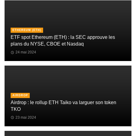
ETHEREUM (ETH)
ETF spot Ethereum (ETH) : la SEC approuve les
plans du NYSE, CBOE et Nasdaq
24 mai 2024
AIRDROP
Airdrop : le rollup ETH Taiko va larguer son token
TKO
23 mai 2024