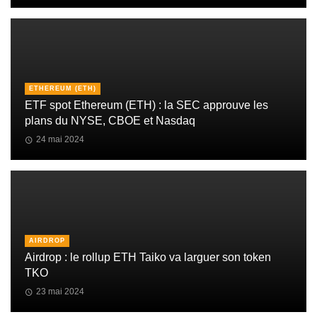
ETHEREUM (ETH)
ETF spot Ethereum (ETH) : la SEC approuve les
plans du NYSE, CBOE et Nasdaq
24 mai 2024
AIRDROP
Airdrop : le rollup ETH Taiko va larguer son token
TKO
23 mai 2024