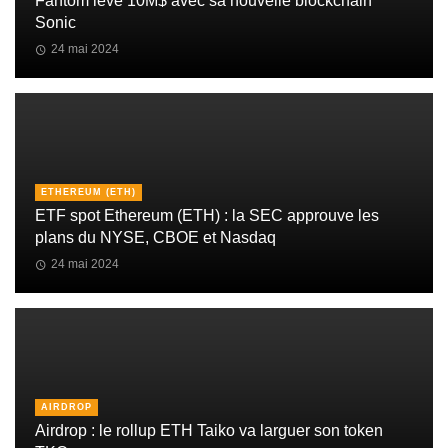
Fantom lève 10M$ avec sa nouvelle blockchain
Sonic
24 mai 2024
ETHEREUM (ETH)
ETF spot Ethereum (ETH) : la SEC approuve les
plans du NYSE, CBOE et Nasdaq
24 mai 2024
AIRDROP
Airdrop : le rollup ETH Taiko va larguer son token