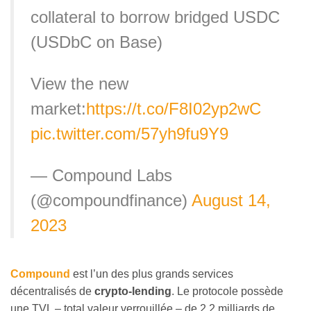
collateral to borrow bridged USDC
(USDbC on Base)
View the new
market:
https://t.co/F8I02yp2wC
pic.twitter.com/57yh9fu9Y9
— Compound Labs
(@compoundfinance)
August 14,
2023
Compound
est l’un des plus grands services
décentralisés de
crypto-lending
. Le protocole possède
une TVL – total valeur verrouillée – de 2,2 milliards de