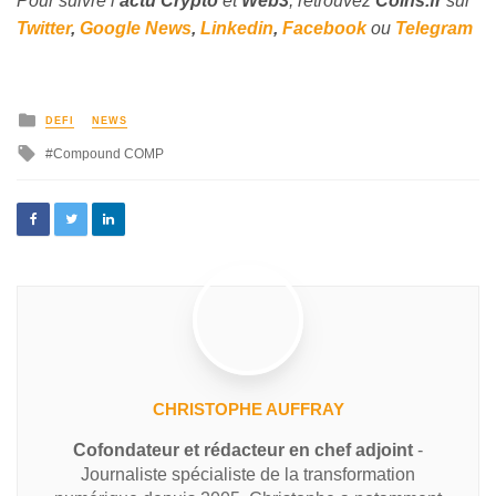
Pour suivre l’
actu Crypto
et
Web3
, retrouvez
Coins
.fr
sur
Twitter
,
Google News
,
Linkedin
,
Facebook
ou
Telegram
DEFI
NEWS
Compound COMP
CHRISTOPHE AUFFRAY
Cofondateur et rédacteur en chef adjoint
-
Journaliste spécialiste de la transformation