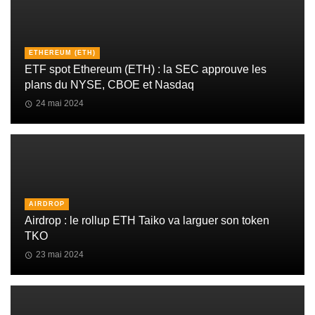
ETHEREUM (ETH)
ETF spot Ethereum (ETH) : la SEC approuve les
plans du NYSE, CBOE et Nasdaq
24 mai 2024
AIRDROP
Airdrop : le rollup ETH Taiko va larguer son token
TKO
23 mai 2024