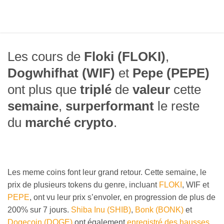
Les cours de
Floki (FLOKI)
,
Dogwhifhat (WIF)
et
Pepe (PEPE)
ont plus que
triplé
de
valeur
cette
semaine
,
surperformant
le reste
du
marché crypto
.
Les meme coins font leur grand retour. Cette semaine, le
prix de plusieurs tokens du genre, incluant
FLOKI
, WIF et
PEPE
, ont vu leur prix s’envoler, en progression de plus de
200% sur 7 jours.
Shiba Inu (SHIB)
,
Bonk (BONK)
et
Dogecoin (DOGE)
ont également
enregistré des hausses